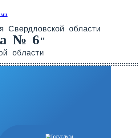
ями
я Свердловской области
ца
№ 6
"
ой области