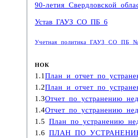
90-летия Свердловской обл
Устав_ГАУЗ_СО_ПБ_6
Учетная политика ГАУЗ СО ПБ №
НОК
1.1
План и отчет по устран
1.2
План и отчет по устран
1.3
Отчет_по_устранению_не
1.4
Отчет_по_устранению_не
1.5
План_по_устранению_не
1.6
ПЛАН ПО УСТРАНЕНИ