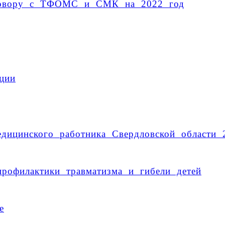
оговору с ТФОМС и СМК на 2022 год
ции
едицинского работника Свердловской области 
рофилактики травматизма и гибели детей
е