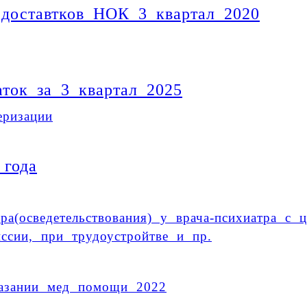
доставтков_НОК 3 квартал 2020
ток за 3 квартал 2025
ризации
 года
а(осведетельствования) у врача-психиатра с 
ссии, при трудоустройтве и пр.
зании мед помощи 2022