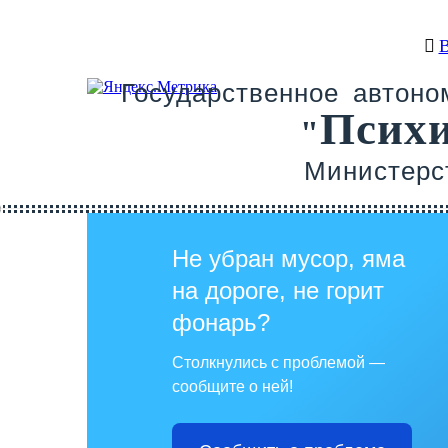
Государственное автон
Псих
"
Министерс
Не убран мусор, яма
на дороге, не горит
фонарь?
Столкнулись с проблемой —
сообщите о ней!