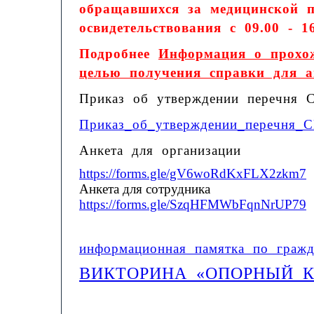
обращавшихся за медицинской п
освидетельствования с 09.00 - 16
Подробнее
Информация о прохожд
целью получения справки для а
Приказ об утверждении перечня 
Приказ_об_утверждении_перечня_
Анкета для организации
https://forms.gle/gV6woRdKxFLX2zkm7
Анкета для сотрудника
https://forms.gle/SzqHFMWbFqnNrUP79
информационная памятка по гражд
ВИКТОРИНА «ОПОРНЫЙ К