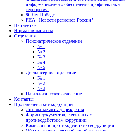
информационного обеспечения профилактики
терроризма
80 Лет Победе
РИА "Новости регионов России"
Пациентам
Нормативные акты
Отделения
Психиатрическое отделение
№ 1
№ 2
№ 3
№ 4
№ 5
Диспансерное отделение
№ 1
№ 2
№ 3
Наркологическое отделение
Контакты
Противодействие коррупции
Локальные акты учреждения
Формы документов, связанных с
противодействием коррупции
Комиссия по противодействию коррупкции
Обратная связь для сообщений о фактах