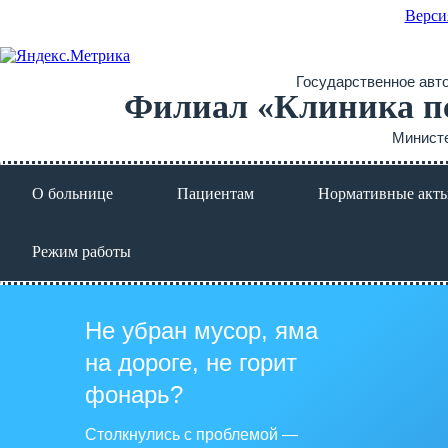
Верси
Государственное авт
Филиал «Клиника пс
Министе
О больнице
Пациентам
Нормативные акт
Режим работы
Не убран мусор, яма
на дороге, не горит
фонарь?
Столкнулись с проблемой —